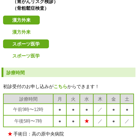
（胃がんリスク検診）
（骨粗鬆症検査）
漢方外来
漢方外来
スポーツ医学
スポーツ医学
診療時間
初診受付のお申し込みが
こちら
からできます！
診療時間
月
火
水
木
金
土
午前9時〜12時
●
●
●
／
●
●
午後5時〜7時
●
●
★
／
●
／
★
手術日：高の原中央病院