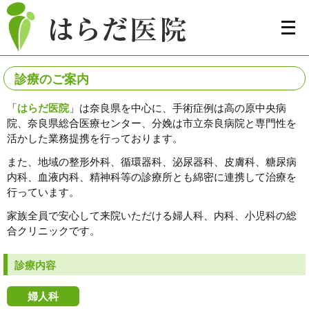
メ
ニ
ュ
ー
を
開
診療のご案内
く
「
はらだ医院
」は奈良県を中心に、手術症例は高の原中央病
院、奈良県総合医療センター、分娩は市立奈良病院と専門性を
活かした業務提携を行っております。
また、地域の整形外科、循環器科、泌尿器科、皮膚科、糖尿病
内科、血液内科、精神科等の診療所とも綿密に連携して治療を
行っています。
家族全員で安心して来院いただける婦人科、内科、小児科の総
合クリニックです。
診療内容
婦人科